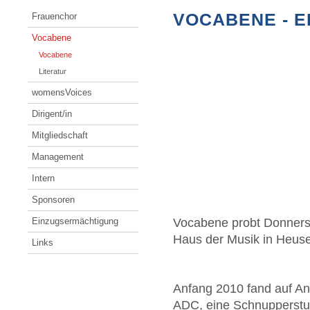
VOCABENE - E
Frauenchor
Vocabene
Vocabene
Literatur
womensVoices
Dirigent/in
Mitgliedschaft
Management
Intern
Sponsoren
Einzugsermächtigung
Vocabene probt Donnerst
Haus der Musik in Heus
Links
Anfang 2010 fand auf An
ADC, eine Schnupperstun