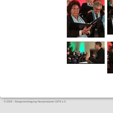
© 2026 - Sängervereinigung Heusenstamm 1876 e.V.